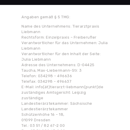
Angaben gemäß § 5 TMG:
Name des Unternehmens: Tierarztpraxis
Liebmann
Rechtsform: Einzelpraxis – Freiberufler
Verantwortlicher für das Unternehmen: Julia
Liebmann
Verantwortlicher für den Inhalt der Seite:
Julia Liebmann
Adresse des Unternehmens: D-04425
Taucha, Max-Liebermann-Str. 3
Telefon: 034298 – 496636
Telefax: 034298 – 496637
E-Mail: info(ät)tierarzt-liebmann(punkt)de
zuständiges Amtsgericht: Leipzig
zuständige
Landestierärztekammer: Sächsische
Landestierärztekammer
Schützenhöhe 16 – 18,
01099 Dresden
Tel.: 03 51 / 82 67-2 00