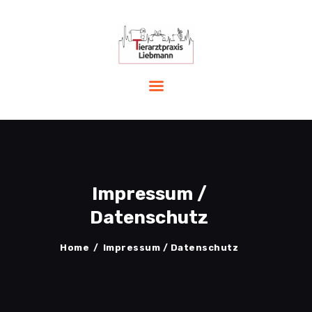
START
LEISTUNGEN
PRAXIS
TEAM
AKTUELLES
Impressum /
NOTFALL
KONTAKT
Datenschutz
Home
Impressum / Datenschutz