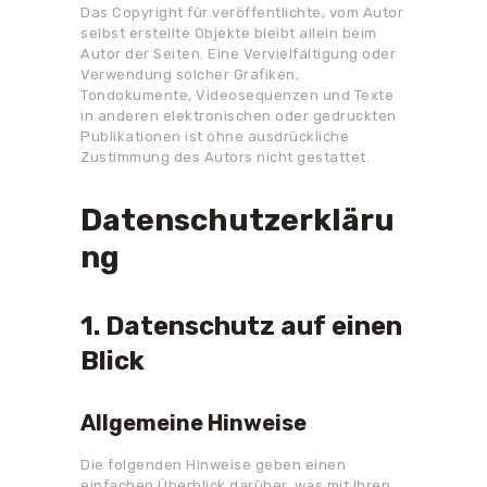
Das Copyright für veröffentlichte, vom Autor
selbst erstellte Objekte bleibt allein beim
Autor der Seiten. Eine Vervielfältigung oder
Verwendung solcher Grafiken,
Tondokumente, Videosequenzen und Texte
in anderen elektronischen oder gedruckten
Publikationen ist ohne ausdrückliche
Zustimmung des Autors nicht gestattet.
Datenschutzerkläru
ng
1. Datenschutz auf einen
Blick
Allgemeine Hinweise
Die folgenden Hinweise geben einen
einfachen Überblick darüber, was mit Ihren