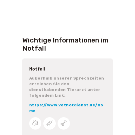
Wichtige Informationen im
Notfall
Notfall
Notfal
zeiten
Außerhalb unserer Sprechzeiten
Außerh
erreichen Sie den
erreic
unter
diensthabenden Tierarzt unter
dienst
folgendem Link:
folgen
.de/ho
https://www.vetnotdienst.de/ho
https:
me
me