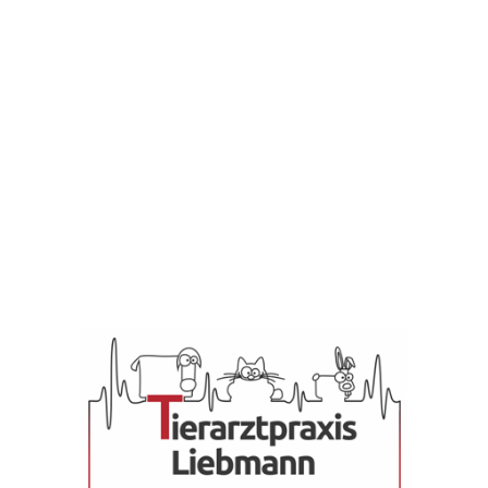
Unsere Preise sind
gebunden an die
Gebührenordnung für
Tierärzte (GOT).