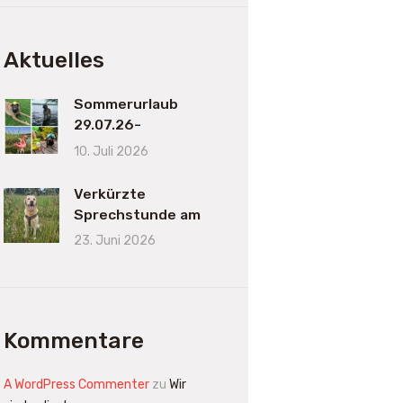
Aktuelles
Sommerurlaub
29.07.26-
16.08.2026
10. Juli 2026
Verkürzte
Sprechstunde am
23.06.2026
23. Juni 2026
Kommentare
A WordPress Commenter
zu
Wir