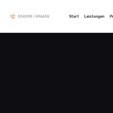
034298 / 496636
Start
Leistungen
P