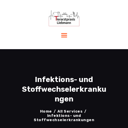
START
LEISTUNGEN
PRAXIS
TEAM
AKTUELLES
Infektions- und
NOTFALL
KONTAKT
Stoffwechselerkranku
ngen
Home
All Services
Infektions- und
Stoffwechselerkrankungen