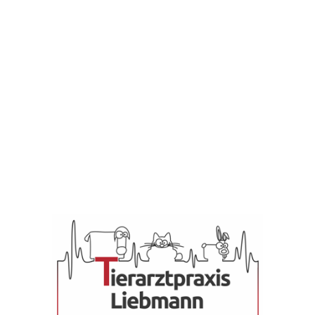
Unsere Preise sind
gebunden an die
Gebührenordnung für
Tierärzte (GOT).