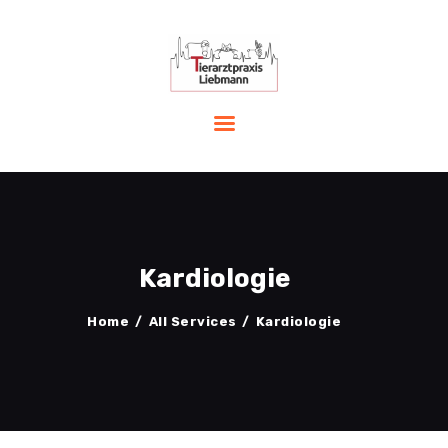
START
LEISTUNGEN
PRAXIS
TEAM
AKTUELLES
Kardiologie
NOTFALL
KONTAKT
Home
All Services
Kardiologie