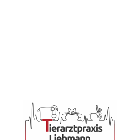
Unsere Preise sind
gebunden an die
Gebührenordnung für
Tierärzte (GOT).