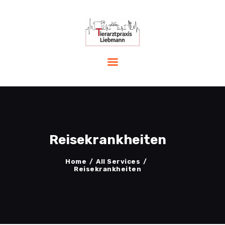
START
LEISTUNGEN
PRAXIS
TEAM
AKTUELLES
Reisekrankheiten
NOTFALL
KONTAKT
Home
All Services
Reisekrankheiten