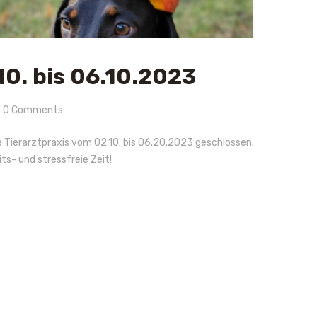
10. bis 06.10.2023
0
Comments
e Tierarztpraxis vom 02.10. bis 06.20.2023 geschlossen.
ts- und stressfreie Zeit!
gation