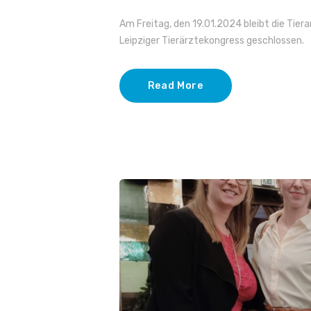
Am Freitag, den 19.01.2024 bleibt die Tiera
Leipziger Tierärztekongress geschlossen.
Read More