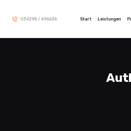
034298 / 496636
Start
Leistungen
P
Aut