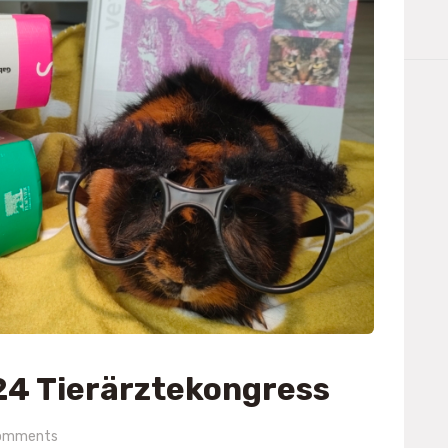
024 Tierärztekongress
omments