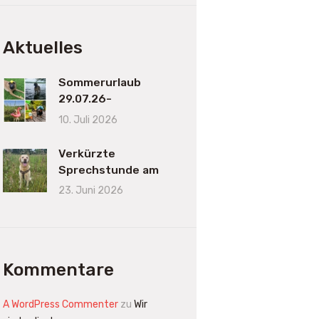
Aktuelles
Sommerurlaub
29.07.26-
16.08.2026
10. Juli 2026
Verkürzte
Sprechstunde am
23.06.2026
23. Juni 2026
Kommentare
A WordPress Commenter
zu
Wir