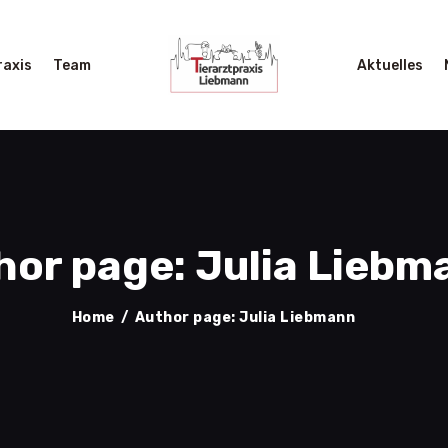
START
LEISTUNGEN
raxis
Team
Aktuelles
PRAXIS
TEAM
AKTUELLES
NOTFALL
hor page: Julia Liebm
KONTAKT
Home
Author page: Julia Liebmann