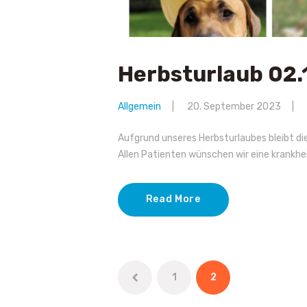
Herbsturlaub 02.
Allgemein
20. September 2023
Aufgrund unseres Herbsturlaubes bleibt di
Allen Patienten wünschen wir eine krankhei
Read More
Beitragsnavi
<
PAGE
1
PAGE
2