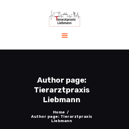
START
LEISTUNGEN
PRAXIS
TEAM
AKTUELLES
Author page:
NOTFALL
KONTAKT
Tierarztpraxis
Liebmann
Home
Author page: Tierarztpraxis
Liebmann