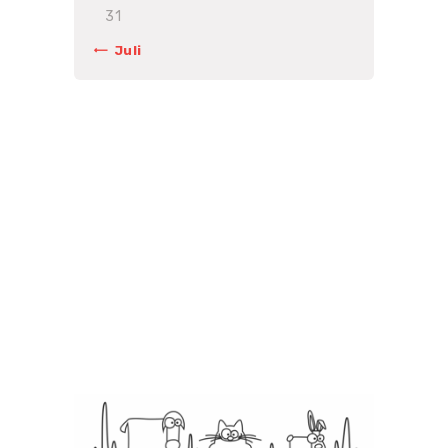
31
« Juli
Unsere Preise sind
gebunden an die
Gebührenordnung für
Tierärzte (GOT).