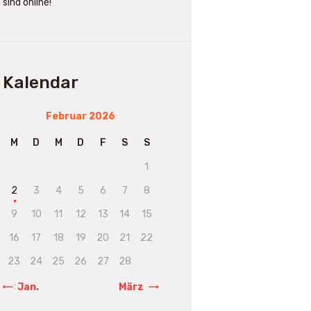
sind online!
Kalendar
Februar 2026
M
D
M
D
F
S
S
1
2
3
4
5
6
7
8
9
10
11
12
13
14
15
16
17
18
19
20
21
22
23
24
25
26
27
28
« Jan.
März »