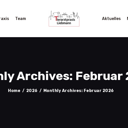
START
LEISTUNGEN
raxis
Team
Aktuelles
PRAXIS
TEAM
AKTUELLES
NOTFALL
ly Archives: Februar
KONTAKT
Home
2026
Monthly Archives: Februar 2026