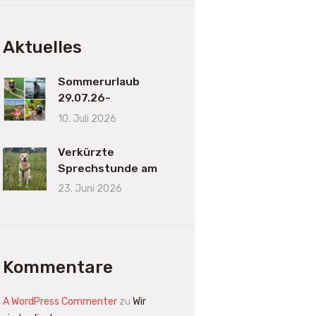
Aktuelles
Sommerurlaub
29.07.26-
16.08.2026
10. Juli 2026
Verkürzte
Sprechstunde am
23.06.2026
23. Juni 2026
Kommentare
A WordPress Commenter
zu
Wir