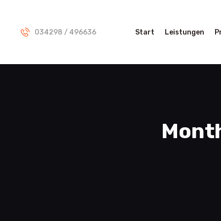
034298 / 496636
Start
Leistungen
P
Month