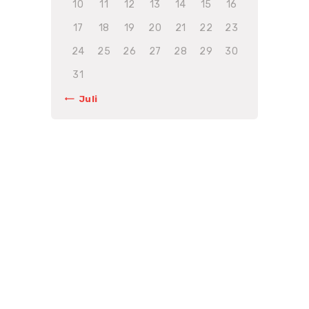
10
11
12
13
14
15
16
17
18
19
20
21
22
23
24
25
26
27
28
29
30
31
« Juli
Unsere Preise sind
gebunden an die
Gebührenordnung für
Tierärzte (GOT).